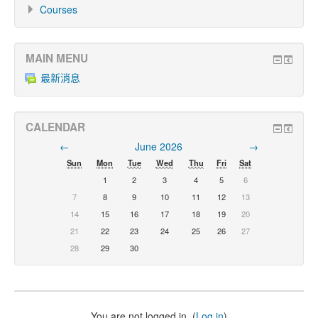
Courses
MAIN MENU
最新消息
CALENDAR
←
June 2026
→
Sun
Mon
Tue
Wed
Thu
Fri
Sat
1
2
3
4
5
6
7
8
9
10
11
12
13
14
15
16
17
18
19
20
21
22
23
24
25
26
27
28
29
30
You are not logged in. (
Log in
)