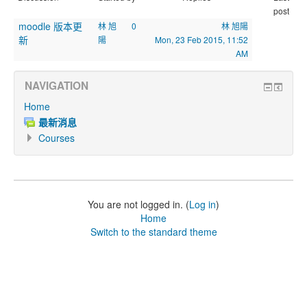
post
moodle 版本更
林 旭
0
林 旭陽
新
陽
Mon, 23 Feb 2015, 11:52
AM
NAVIGATION
Home
最新消息
Courses
You are not logged in. (
Log in
)
Home
Switch to the standard theme